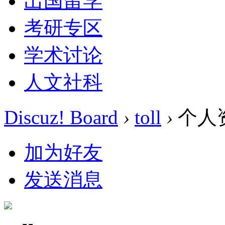
出国留学
考研专区
学术讨论
人文社科
Discuz! Board
›
toll
›
个人
加为好友
发送消息