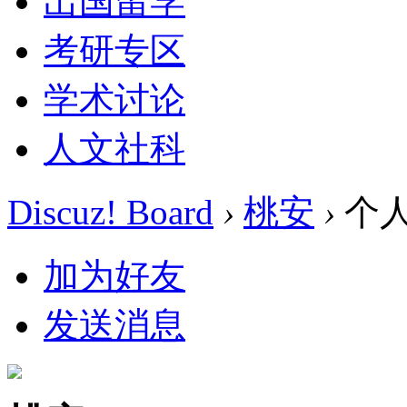
出国留学
考研专区
学术讨论
人文社科
Discuz! Board
›
桃安
›
个
加为好友
发送消息