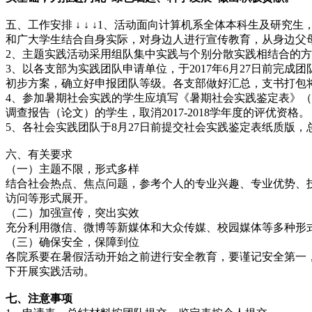
五、工作安排 ↓ ↓ ↓1、活动面向计算机系全体本科生及
和广大学生结合自身实际，对身边人进行宣传教育，从身边父
2、主题实践活动采用组队集中实践与个别分散实践相结合的方
3、以各支部为实践团队申请单位，于2017年6月27日前完
初步方案，确立好申报团队等级。各支部做好汇总，支书打包将附件电子
4、参加暑期社会实践的学生应填写《暑期社会实践鉴定表》
调查报告（论文）的学生，取消2017-­­2018学年度的评优资格。
5、各社会实践团队于8月27日前提交社会实践鉴定表纸质版
六、有关要求
（一）主题不限，形式多样
结合社会热点、焦点问题，参考个人的专业兴趣、专业优势、
访问等形式展开。
（二）加强宣传，突出实效
充分利用微信、微博等新媒体和大众传媒、校园媒体等多种形
（三）确保安全，保障到位
各院系要在暑假活动开始之前进行安全教育，要谨记安全第一
下开展实践活动。
七、注意事项