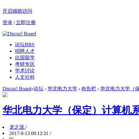
开启辅助访问
登录
|
立即注册
论坛
BBS
招聘人才
出国留学
考研专区
学术讨论
人文社科
Discuz! Board
»
论坛
›
华北电力大学
›
布告栏
›
华北电力大学（保定
华北电力大学（保定）计算机系
龙之涯
/
2017-9-13 00:12:31
/
0
/