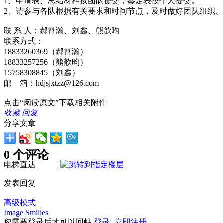
1、申请表、总结材料按团队提交，鉴定表按个人提交。
2、请参与各队根据有关要求和时间节点，及时做好团队组织
联 系 人：郝霄瀚、刘鑫、熊歆昀
联系方式：
18833260369（郝霄瀚）
18833257256（熊歆昀）
15758308845（刘鑫）
邮 箱：hdjsjxtzz@126.com
点击“阅读原文”下载相关附件
收藏
回复
分享文章
0 个评论
电梯直达
发表回复
高级模式
Image
Smilies
您需要登录后才可以回帖
登录
|
立即注册