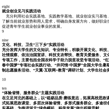
eight
就业创业见习实践活动
充分利用社会实践基地、实践教学基地、就业创业实习基地，
了解当前就业形势和用人需求，明确自身发展方向，做好职业
促进青年学生就业创业事业的发展。
9
nine
文化、科技、卫生“三下乡”实践活动
充分发挥大学生的文化知识、专业特长，积极开展文化、科技、
社情观察、依法治国宣讲、科技支农帮扶、教育关爱服务、文
专项工作，主要包括全国农科学子助力脱贫攻坚专项活动、“红色
春中国梦”专项社会实践行动、“井冈情·中国梦”全国大学生暑
制志愿服务活动、“天翼·互联网+教育”调研计划、大学生社会实
10
ten
“体验省情、服务群众”主题实践活动
在立足河北的基础上，以“砥砺品质·磨练意志，拓展高校思政
式拓展思政课堂、多层次体验省情、多形式服务群众、多途径
实基础，为推进河北“绿色崛起、科学发展”做出积极贡献。