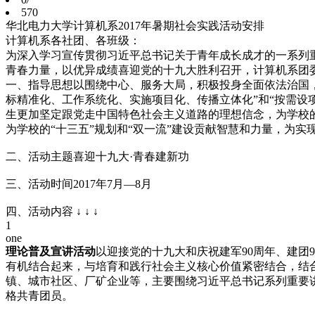
570
华北电力大学计算机系2017年暑期社会实践活动安排
计算机系各社团、各班级：
为深入学习宣传贯彻习近平总书记关于青年成长成才的一系列
青春力量，以优异成绩喜迎党的十九大胜利召开，计算机系团委
一、指导思想以围绕中心、服务大局，积极投身全面依法治国
标精准化、工作系统化、实施项目化、传播立体化”和“按需设
生更加坚定跟党走中国特色社会主义道路的理想信念，为学校的
为学校的“十三五”规划和“双一流”建设贡献智慧和力量，为
二、活动主题喜迎十九大·青春建新功
三、活动时间2017年7月—8月
四、活动内容 ↓ ↓ ↓
1
one
理论普及宣讲活动
以迎接党的十九大和庆祝建军90周年、建团
有机结合起来，与培育和践行社会主义核心价值紧密结合，结合
镇、城市社区、厂矿企业等，主要围绕习近平总书记系列重要
格共青团员。