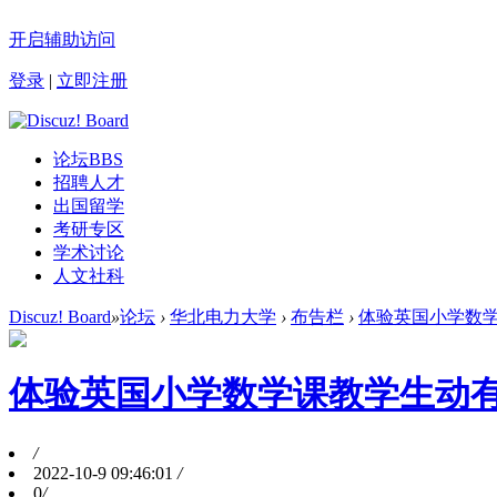
开启辅助访问
登录
|
立即注册
论坛
BBS
招聘人才
出国留学
考研专区
学术讨论
人文社科
Discuz! Board
»
论坛
›
华北电力大学
›
布告栏
›
体验英国小学数
体验英国小学数学课教学生动
/
2022-10-9 09:46:01
/
0
/