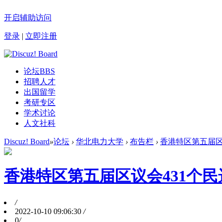
开启辅助访问
登录
|
立即注册
论坛
BBS
招聘人才
出国留学
考研专区
学术讨论
人文社科
Discuz! Board
»
论坛
›
华北电力大学
›
布告栏
›
香港特区第五届区议
香港特区第五届区议会431个
/
2022-10-10 09:06:30
/
0
/