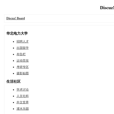
Discuz
Discuz! Board
华北电力大学
招聘人才
出国留学
布告栏
运动竞技
考研专区
摄影贴图
生活社区
学术讨论
人文社科
外文世界
灌水乐园