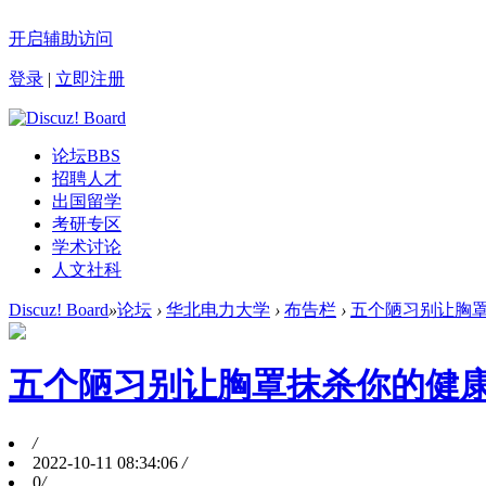
开启辅助访问
登录
|
立即注册
论坛
BBS
招聘人才
出国留学
考研专区
学术讨论
人文社科
Discuz! Board
»
论坛
›
华北电力大学
›
布告栏
›
五个陋习别让胸
五个陋习别让胸罩抹杀你的健
/
2022-10-11 08:34:06
/
0
/