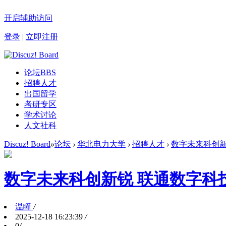
开启辅助访问
登录
|
立即注册
论坛
BBS
招聘人才
出国留学
考研专区
学术讨论
人文社科
Discuz! Board
»
论坛
›
华北电力大学
›
招聘人才
›
数字未来科创新锐
数字未来科创新锐 联通数字科技有
温瞳
/
2025-12-18 16:23:39
/
0
/