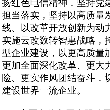
扬红色电信精神，坚持党
担当落实，坚持以高质量
线、以改革开放创新为动
实施云改数转智惠战略，
型企业建设，以更高质量
更加全面深化改革、更大
险、更实作风团结奋斗，
建设世界一流企业。