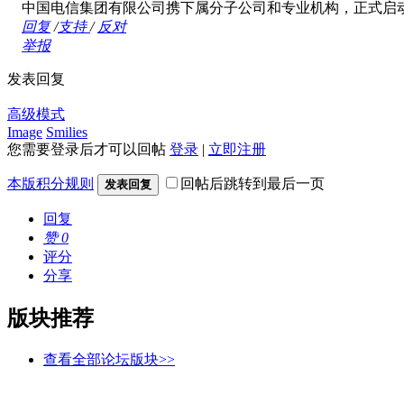
中国电信集团有限公司携下属分子公司和专业机构，正式启动
回复
/
支持
/
反对
举报
发表回复
高级模式
Image
Smilies
您需要登录后才可以回帖
登录
|
立即注册
本版积分规则
回帖后跳转到最后一页
发表回复
回复
赞
0
评分
分享
版块推荐
查看全部论坛版块>>