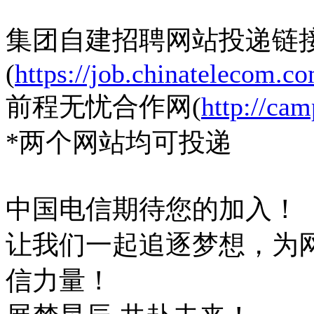
集团自建招聘网站投递链
(
https://job.chinatelecom.co
前程无忧合作网(
http://ca
*两个网站均可投递
中国电信期待您的加入！
让我们一起追逐梦想，为
信力量！