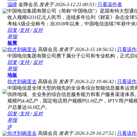
温瞳
金牌会员
发表于 2026-3-12 21:00:53
|
只看该作者
中国电信集团有限公司（简称“中国电信”）是国有特大型通信
收入规模6331亿元人民币，连续多年位列《财富》杂志全球5
考核A级企业称号；自2018年以来，中国电信连续7年获中
回复
/
支持
/
反对
举报
板凳
你才到碗里去
高级会员
发表于 2026-3-15 18:56:52
|
只看该作
中国电信集团有限公司携下属分子公司和专业机构，正式启动
回复
/
支持
/
反对
举报
地板
你才到碗里去
高级会员
发表于 2026-3-22 19:46:42
|
只看该作
中国电信是全球大型的领先的全业务综合智能信息服务运营
供跨地域、全业务的综合信息服务能力和客户服务渠道体系。截
规模约4.4亿户，固定电话用户规模约1.0亿户，IPTV用
户总量达16.0亿户。
回复
/
支持
/
反对
举报
#
5
你才到碗里去
高级会员
发表于 2026-3-29 16:27:52
|
只看该作