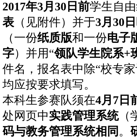
2017
年3
月30
日前
学生自由
表
（见附件）并于
3
月30
日
（一份
纸质版
和一份
电子
字
）并用“
领队学生院系
+
件名，报名表中除“校专家
均应按要求填写。
本科生参赛队须在
4
月7
日
处网页中
实践管理系统
（
码与教务管理系统相同
。