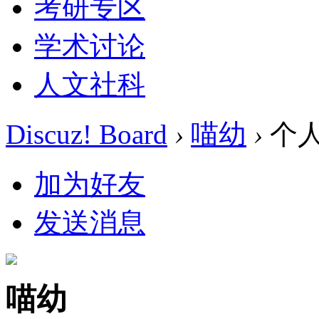
考研专区
学术讨论
人文社科
Discuz! Board
›
喵幼
›
个
加为好友
发送消息
喵幼